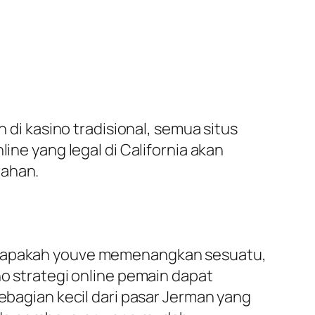
n di kasino tradisional, semua situs
ine yang legal di California akan
rahan.
ui apakah youve memenangkan sesuatu,
no strategi online pemain dapat
sebagian kecil dari pasar Jerman yang