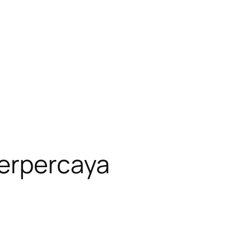
erpercaya