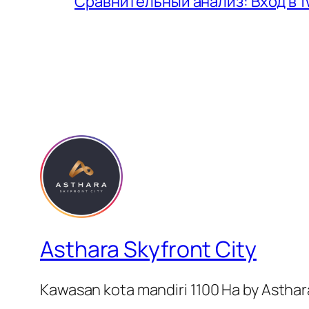
Сравнительный анализ: Вход в 1
Asthara Skyfront City
Kawasan kota mandiri 1100 Ha by Astha