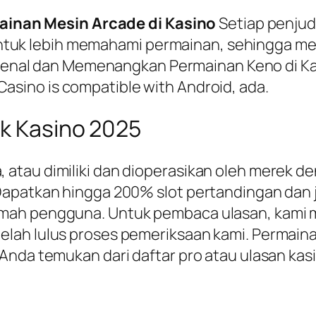
inan Mesin Arcade di Kasino
Setiap penjud
ntuk lebih memahami permainan, sehingga m
enal dan Memenangkan Permainan Keno di Ka
Casino is compatible with Android, ada.
ck Kasino 2025
tau dimiliki dan dioperasikan oleh merek de
 Dapatkan hingga 200% slot pertandingan da
amah pengguna. Untuk pembaca ulasan, kami
ah lulus proses pemeriksaan kami. Permainan
Anda temukan dari daftar pro atau ulasan kasi