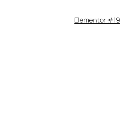
Elementor #19