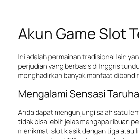
Akun Game Slot T
Ini adalah permainan tradisional lain ya
perjudian yang berbasis di Inggris tundu
menghadirkan banyak manfaat dibanding
Mengalami Sensasi Taruhan
Anda dapat mengunjungi salah satu le
tidak bisa lebih jelas mengapa ribuan p
menikmati slot klasik dengan tiga atau 