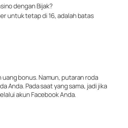
ino dengan Bijak?
r untuk tetap di 16, adalah batas
n uang bonus. Namun, putaran roda
a Anda. Pada saat yang sama, jadi jika
elalui akun Facebook Anda.