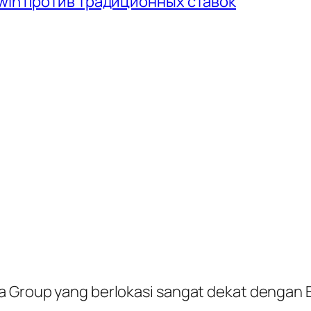
win против традиционных ставок
ra Group yang berlokasi sangat dekat dengan