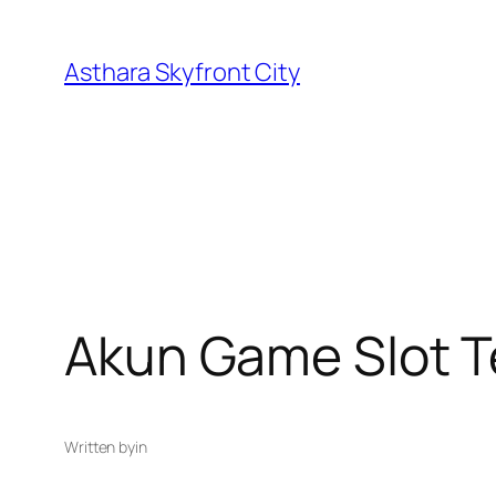
Skip
to
Asthara Skyfront City
content
Akun Game Slot T
Written by
in