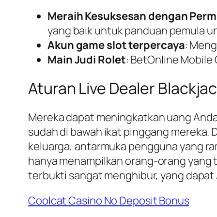
Meraih Kesuksesan dengan Perma
yang baik untuk panduan pemula u
Akun game slot terpercaya
: Meng
Main Judi Rolet
: BetOnline Mobile 
Aturan Live Dealer Blackja
Mereka dapat meningkatkan uang Anda, a
sudah di bawah ikat pinggang mereka.
keluarga, antarmuka pengguna yang r
hanya menampilkan orang-orang yang tel
terbukti sangat menghibur, yang dapat 
Coolcat Casino No Deposit Bonus