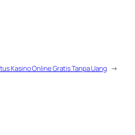
itus Kasino Online Gratis Tanpa Uang
→