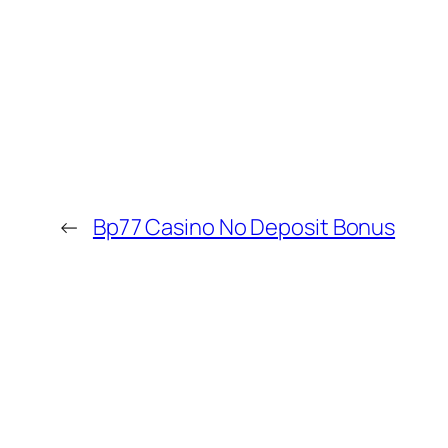
←
Bp77 Casino No Deposit Bonus