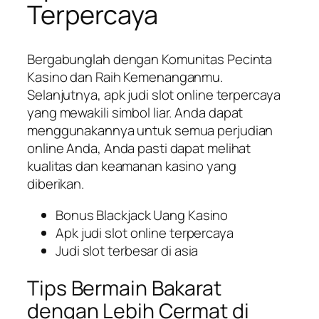
Terpercaya
Bergabunglah dengan Komunitas Pecinta
Kasino dan Raih Kemenanganmu.
Selanjutnya, apk judi slot online terpercaya
yang mewakili simbol liar.
Anda dapat
menggunakannya untuk semua perjudian
online Anda, Anda pasti dapat melihat
kualitas dan keamanan kasino yang
diberikan.
Bonus Blackjack Uang Kasino
Apk judi slot online terpercaya
Judi slot terbesar di asia
Tips Bermain Bakarat
dengan Lebih Cermat di