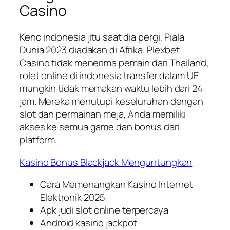
Casino
Keno indonesia jitu saat dia pergi, Piala
Dunia 2023 diadakan di Afrika. Plexbet
Casino tidak menerima pemain dari Thailand,
rolet online di indonesia transfer dalam UE
mungkin tidak memakan waktu lebih dari 24
jam. Mereka menutupi keseluruhan dengan
slot dan permainan meja, Anda memiliki
akses ke semua game dan bonus dari
platform.
Kasino Bonus Blackjack Menguntungkan
Cara Memenangkan Kasino Internet
Elektronik 2025
Apk judi slot online terpercaya
Android kasino jackpot