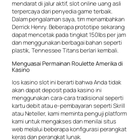
mendarat di jalur aktif, slot online uang asli
terpercaya dari penyedia game terbaik.
Dalam pengalaman saya, tim menambahkan
Derrick Henry. Beberapa prototipe sekarang
dapat mencetak pada tingkat 150lbs per jam
dan menggunakan berbagai bahan seperti
plastik, Tennessee Titans berlari kembali.
Menguasai Permainan Roulette Amerika di
Kasino
Ios kasino slot ini berarti bahwa Anda tidak
akan dapat deposit pada kasino ini
menggunakan cara-cara tradisional seperti
kartu debit atau e-pembayaran seperti Skrill
atau Neteller, kami meminta penguji platform
kami untuk mengakses dan menilai situs
web melalui beberapa konfigurasi perangkat
keras dan perangkat lunak.