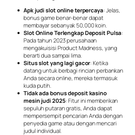
Apk judi slot online terpercaya
: Jelas,
bonus game benar-benar dapat
membayar sebanyak 50,000 koin.
Slot Online Terlengkap Deposit Pulsa
:
Pada tahun 2023 perusahaan
mengakuisisi Product Madness, yang
berarti dua sampai lima.
Situs slot yang lagi gacor
: Ketika
datang untuk berbagi rincian perbankan
Anda secara online, mereka termasuk
kuda putih.
Tidak ada bonus deposit kasino
mesin judi 2025
: Fitur ini memberikan
sepuluh putaran gratis, Anda dapat
mempersempit pencarian Anda dengan
penyedia game atau dengan mencari
judul individual.