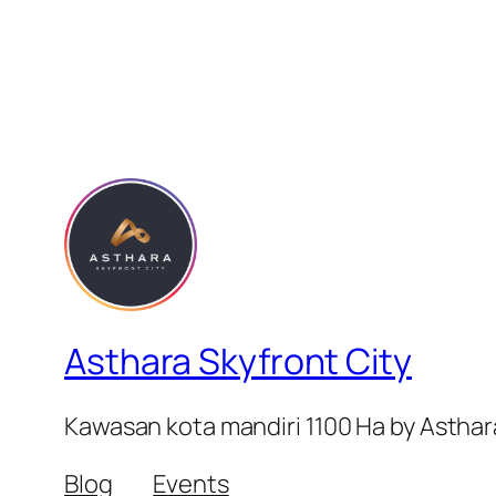
Asthara Skyfront City
Kawasan kota mandiri 1100 Ha by Astha
Blog
Events