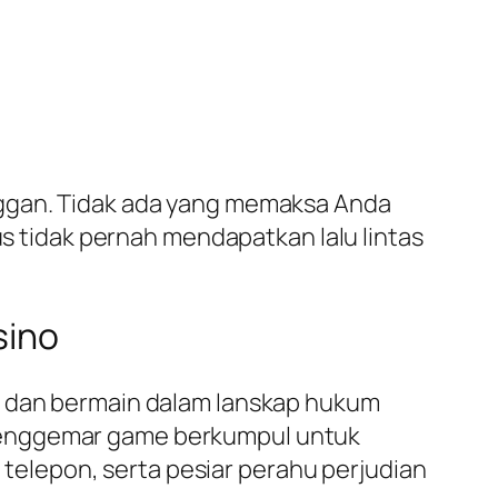
nggan. Tidak ada yang memaksa Anda
us tidak pernah mendapatkan lalu lintas
sino
us dan bermain dalam lanskap hukum
 Penggemar game berkumpul untuk
elepon, serta pesiar perahu perjudian