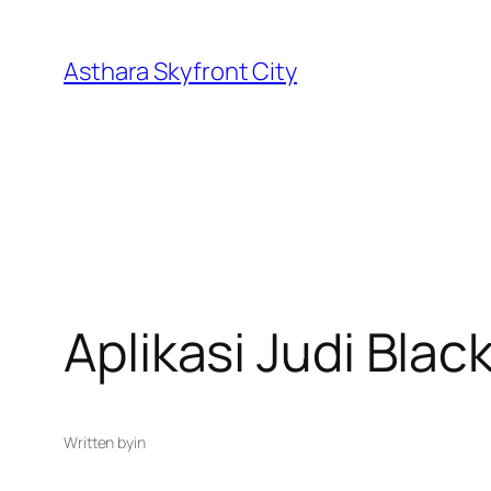
Skip
to
Asthara Skyfront City
content
Aplikasi Judi Blac
Written by
in