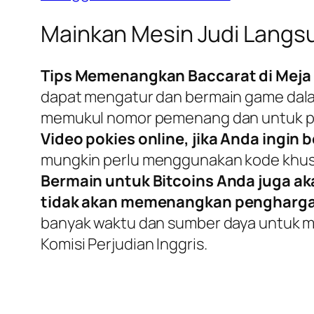
Mainkan Mesin Judi Langsu
Tips Memenangkan Baccarat di Meja 
dapat mengatur dan bermain game dalam 
memukul nomor pemenang dan untuk pem
Video pokies online, jika Anda ingin
mungkin perlu menggunakan kode khus
Bermain untuk Bitcoins Anda juga a
tidak akan memenangkan pengharg
banyak waktu dan sumber daya untuk mem
Komisi Perjudian Inggris.