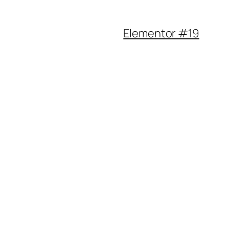
Elementor #19