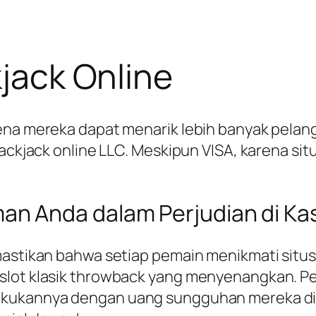
kjack Online
rena mereka dapat menarik lebih banyak pela
lackjack online LLC. Meskipun VISA, karena sit
n Anda dalam Perjudian di Ka
emastikan bahwa setiap pemain menikmati sit
 slot klasik throwback yang menyenangkan.
kukannya dengan uang sungguhan mereka di t