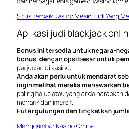
dan berbagai jenis game di kasino komer
Situs Terbaik Kasino Mesin Judi Yang 
Aplikasi judi blackjack onli
Bonus ini tersedia untuk negara-nega
bonus, dengan opsi besar untuk pem
perjudian di kasino.
Anda akan perlu untuk mendarat seba
ingin melihat mereka menawarkan be
paling halus atau yang anda harapkan d
menarik dan imersif.
Putar gulungan dan tingkatkan juml
Menggambar Kasino Online