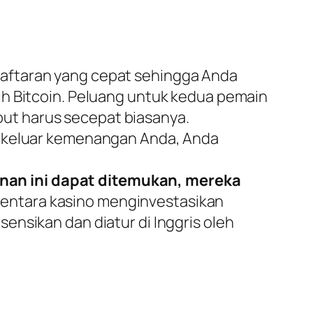
ndaftaran yang cepat sehingga Anda
ih Bitcoin. Peluang untuk kedua pemain
ut harus secepat biasanya.
as keluar kemenangan Anda, Anda
nan ini dapat ditemukan, mereka
ementara kasino menginvestasikan
ensikan dan diatur di Inggris oleh