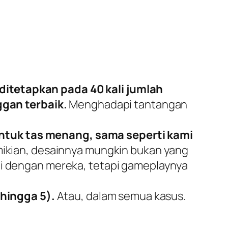
ditetapkan pada 40 kali jumlah
gan terbaik.
Menghadapi tantangan
untuk tas menang, sama seperti kami
kian, desainnya mungkin bukan yang
lai dengan mereka, tetapi gameplaynya
hingga 5).
Atau, dalam semua kasus.