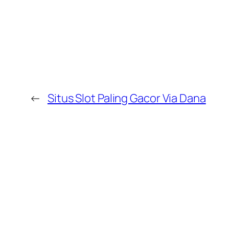
←
Situs Slot Paling Gacor Via Dana