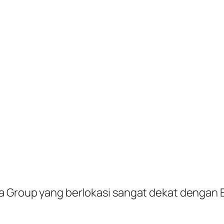
ra Group yang berlokasi sangat dekat dengan