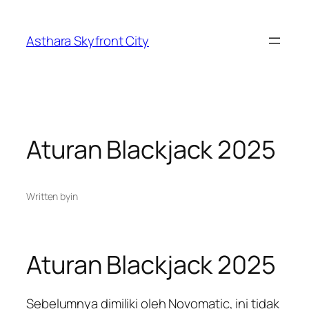
Skip
to
Asthara Skyfront City
content
Aturan Blackjack 2025
Written by
in
Aturan Blackjack 2025
Sebelumnya dimiliki oleh Novomatic, ini tidak