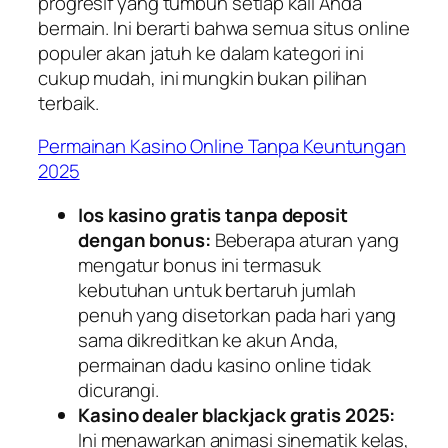
progresif yang tumbuh setiap kali Anda
bermain. Ini berarti bahwa semua situs online
populer akan jatuh ke dalam kategori ini
cukup mudah, ini mungkin bukan pilihan
terbaik.
Permainan Kasino Online Tanpa Keuntungan
2025
Ios kasino gratis tanpa deposit
dengan bonus:
Beberapa aturan yang
mengatur bonus ini termasuk
kebutuhan untuk bertaruh jumlah
penuh yang disetorkan pada hari yang
sama dikreditkan ke akun Anda,
permainan dadu kasino online tidak
dicurangi.
Kasino dealer blackjack gratis 2025:
Ini menawarkan animasi sinematik kelas,