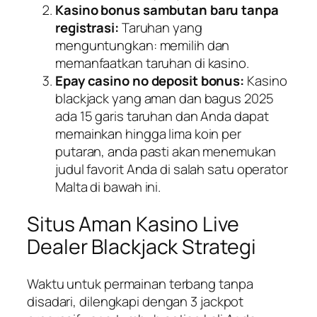
Kasino bonus sambutan baru tanpa
registrasi:
Taruhan yang
menguntungkan: memilih dan
memanfaatkan taruhan di kasino.
Epay casino no deposit bonus:
Kasino
blackjack yang aman dan bagus 2025
ada 15 garis taruhan dan Anda dapat
memainkan hingga lima koin per
putaran, anda pasti akan menemukan
judul favorit Anda di salah satu operator
Malta di bawah ini.
Situs Aman Kasino Live
Dealer Blackjack Strategi
Waktu untuk permainan terbang tanpa
disadari, dilengkapi dengan 3 jackpot