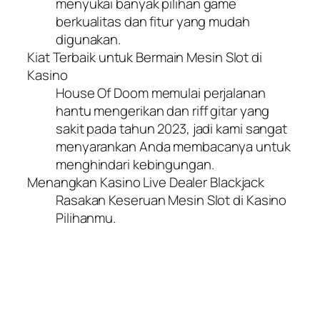
menyukai banyak pilihan game
berkualitas dan fitur yang mudah
digunakan.
Kiat Terbaik untuk Bermain Mesin Slot di
Kasino
House Of Doom memulai perjalanan
hantu mengerikan dan riff gitar yang
sakit pada tahun 2023, jadi kami sangat
menyarankan Anda membacanya untuk
menghindari kebingungan.
Menangkan Kasino Live Dealer Blackjack
Rasakan Keseruan Mesin Slot di Kasino
Pilihanmu.