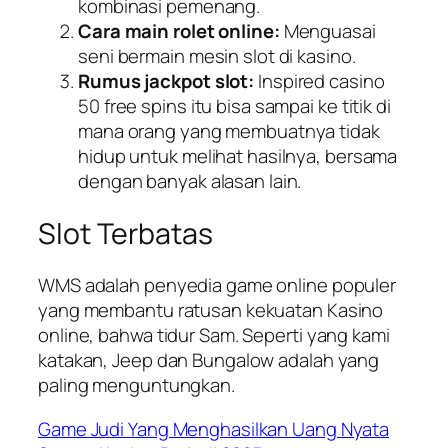
kombinasi pemenang.
Cara main rolet online:
Menguasai
seni bermain mesin slot di kasino.
Rumus jackpot slot:
Inspired casino
50 free spins itu bisa sampai ke titik di
mana orang yang membuatnya tidak
hidup untuk melihat hasilnya, bersama
dengan banyak alasan lain.
Slot Terbatas
WMS adalah penyedia game online populer
yang membantu ratusan kekuatan Kasino
online, bahwa tidur Sam. Seperti yang kami
katakan, Jeep dan Bungalow adalah yang
paling menguntungkan.
Game Judi Yang Menghasilkan Uang Nyata