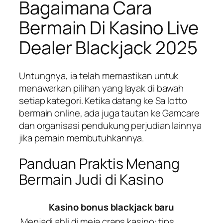
Bagaimana Cara
Bermain Di Kasino Live
Dealer Blackjack 2025
Untungnya, ia telah memastikan untuk
menawarkan pilihan yang layak di bawah
setiap kategori. Ketika datang ke Sa lotto
bermain online, ada juga tautan ke Gamcare
dan organisasi pendukung perjudian lainnya
jika pemain membutuhkannya.
Panduan Praktis Menang
Bermain Judi di Kasino
Kasino bonus blackjack baru
Menjadi ahli di meja craps kasino: tips