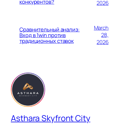
конкурентов?
2026
March
Сравнительный анализ:
28,
Вход в 1win против
традиционных ставок
2026
Asthara Skyfront City