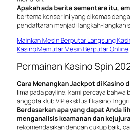
Apakah ada berita sementara itu, e
bertema konser ini yang dikemas denga
pendaftaran menjadi langkah-langkah se
Mainkan Mesin Berputar Langsung Kasi
Kasino Memutar Mesin Berputar Online
Permainan Kasino Spin 20
Cara Menangkan Jackpot di Kasino 
lima pada payline, kami percaya bahwa b
anggota klub VIP eksklusif kasino. Ingg
Berdasarkan apa yang dapat Anda li
menganalisis keamanan dan kejujura
rekomendasikan dengan cukup baik, dap