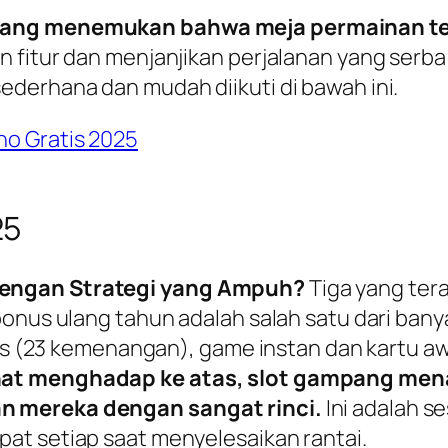
mang menemukan bahwa meja permainan ter
n fitur dan menjanjikan perjalanan yang serb
derhana dan mudah diikuti di bawah ini.
no Gratis 2025
25
dengan Strategi yang Ampuh?
Tiga yang tera
onus ulang tahun adalah salah satu dari banya
ris (23 kemenangan), game instan dan kartu aw
hat menghadap ke atas, slot gampang men
n mereka dengan sangat rinci.
Ini adalah s
at setiap saat menyelesaikan rantai.