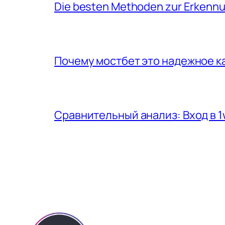
Die besten Methoden zur Erkennun
Почему мостбет это надежное к
Сравнительный анализ: Вход в 1