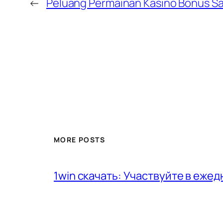
←
Peluang Permainan Kasino Bonus S
MORE POSTS
1win скачать: Участвуйте в еже