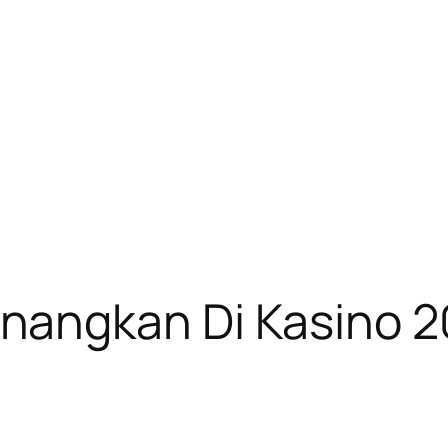
angkan Di Kasino 2