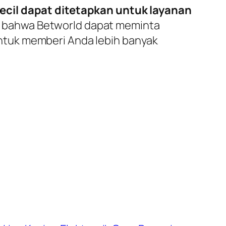
kecil dapat ditetapkan untuk layanan
 bahwa Betworld dapat meminta
ntuk memberi Anda lebih banyak