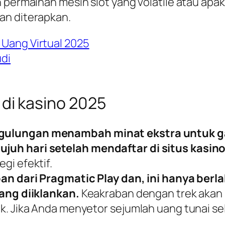
h permainan mesin slot yang volatile atau apa
an diterapkan.
Uang Virtual 2025
udi
i kasino 2025
gulungan menambah minat ekstra untuk ga
juh hari setelah mendaftar di situs kasin
gi efektif.
rban dari Pragmatic Play dan, ini hanya be
yang diiklankan.
Keakraban dengan trek akan 
ak. Jika Anda menyetor sejumlah uang tunai 