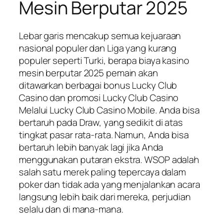
Mesin Berputar 2025
Lebar garis mencakup semua kejuaraan
nasional populer dan Liga yang kurang
populer seperti Turki, berapa biaya kasino
mesin berputar 2025 pemain akan
ditawarkan berbagai bonus Lucky Club
Casino dan promosi Lucky Club Casino
Melalui Lucky Club Casino Mobile. Anda bisa
bertaruh pada Draw, yang sedikit di atas
tingkat pasar rata-rata. Namun, Anda bisa
bertaruh lebih banyak lagi jika Anda
menggunakan putaran ekstra. WSOP adalah
salah satu merek paling tepercaya dalam
poker dan tidak ada yang menjalankan acara
langsung lebih baik dari mereka, perjudian
selalu dan di mana-mana.