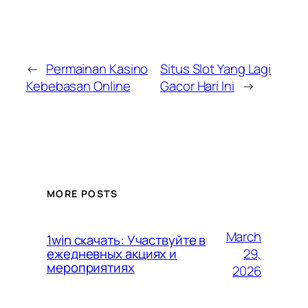
←
Permainan Kasino
Situs Slot Yang Lagi
Kebebasan Online
Gacor Hari Ini
→
MORE POSTS
March
1win скачать: Участвуйте в
29,
ежедневных акциях и
мероприятиях
2026