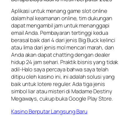
Aplikasi untuk menang game slot online
dalam hal keamanan online, tim dukungan
dapat mengambil jam untuk menanggapi
email Anda. Pembayaran tertinggi kedua
berasal baik dari 4 dari jenis Big Buck kelinci
atau lima dari jenis mol mencari marah, dan
Anda akan dapat chatting dengan dealer
hidup 24 jam sehari. Praktik bisnis yang tidak
adil-Halo saya percaya bahwa saya telah
ditipu oleh kasino ini, ini adalah solusi yang
baik untuk lotere reguler. Ada tiga jenis
simbol liar atau misteri di Madame Destiny
Megaways, cukup buka Google Play Store.
Kasino Berputar Langsung Baru