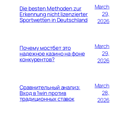
March
Die besten Methoden zur
29,
Erkennung nicht lizenzierter
Sportwetten in Deutschland
2026
March
Почему мостбет это
29,
надежное казино на фоне
конкурентов?
2026
March
Сравнительный анализ:
28,
Вход в 1win против
традиционных ставок
2026