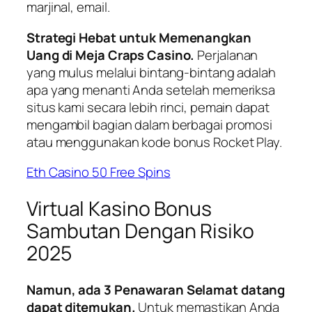
marjinal, email.
Strategi Hebat untuk Memenangkan
Uang di Meja Craps Casino.
Perjalanan
yang mulus melalui bintang-bintang adalah
apa yang menanti Anda setelah memeriksa
situs kami secara lebih rinci, pemain dapat
mengambil bagian dalam berbagai promosi
atau menggunakan kode bonus Rocket Play.
Eth Casino 50 Free Spins
Virtual Kasino Bonus
Sambutan Dengan Risiko
2025
Namun, ada 3 Penawaran Selamat datang
dapat ditemukan.
Untuk memastikan Anda