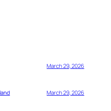
March 29, 2026
land
March 29, 2026