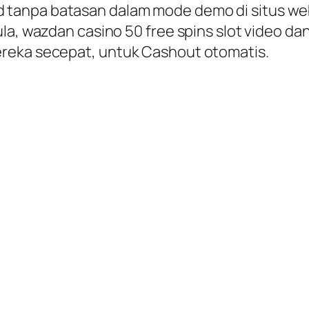
anpa batasan dalam mode demo di situs web k
ula, wazdan casino 50 free spins slot video 
reka secepat, untuk Cashout otomatis.