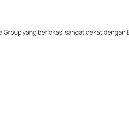
ra Group yang berlokasi sangat dekat dengan