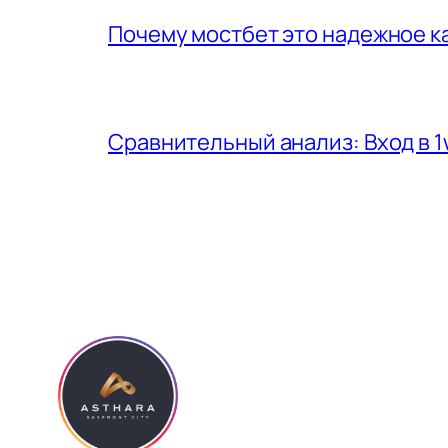
Почему мостбет это надежное к
Сравнительный анализ: Вход в 1