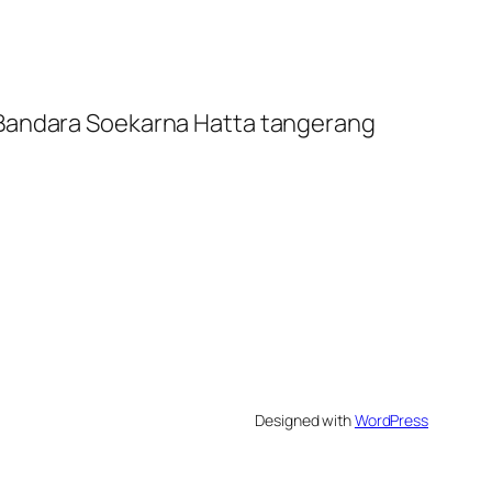
 Bandara Soekarna Hatta tangerang
Designed with
WordPress