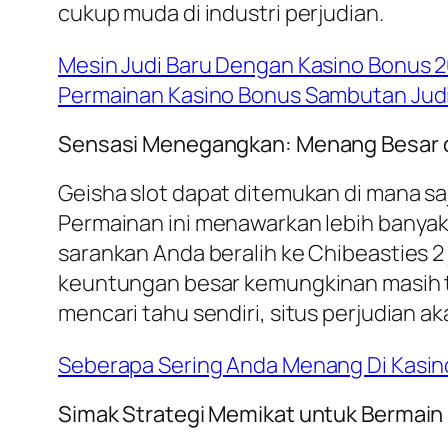
cukup muda di industri perjudian.
Mesin Judi Baru Dengan Kasino Bonus 
Permainan Kasino Bonus Sambutan Judi
Sensasi Menegangkan: Menang Besar d
Geisha slot dapat ditemukan di mana saja
Permainan ini menawarkan lebih banyak
sarankan Anda beralih ke Chibeasties 2
keuntungan besar kemungkinan masih tet
mencari tahu sendiri, situs perjudian 
Seberapa Sering Anda Menang Di Kasino
Simak Strategi Memikat untuk Bermain 