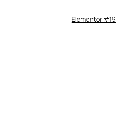
Elementor #19