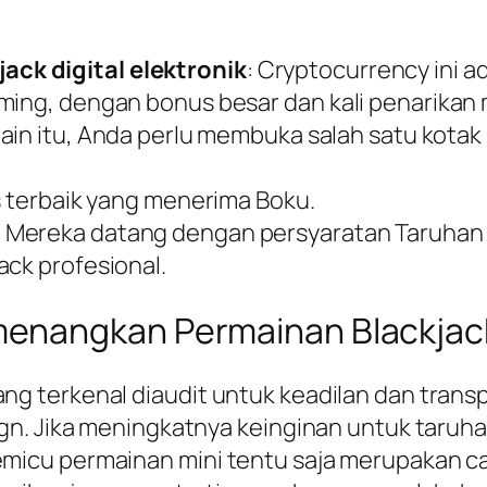
ck digital elektronik
: Cryptocurrency ini 
ming, dengan bonus besar dan kali penarikan
elain itu, Anda perlu membuka salah satu ko
tus terbaik yang menerima Boku.
: Mereka datang dengan persyaratan Taruhan 3
ack profesional.
enangkan Permainan Blackjack
 terkenal diaudit untuk keadilan dan trans
n. Jika meningkatnya keinginan untuk taruha
icu permainan mini tentu saja merupakan car