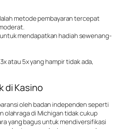
adalah metode pembayaran tercepat
 moderat.
tak untuk mendapatkan hadiah sewenang-
x atau 5x yang hampir tidak ada,
 di Kasino
paransi oleh badan independen seperti
n olahraga di Michigan tidak cukup
a yang bagus untuk mendiversifikasi