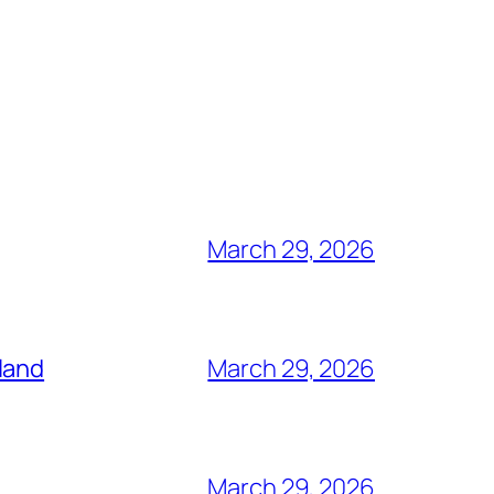
March 29, 2026
land
March 29, 2026
March 29, 2026