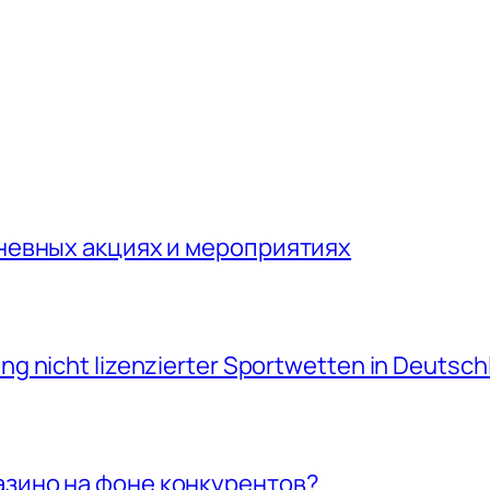
дневных акциях и мероприятиях
g nicht lizenzierter Sportwetten in Deutsch
азино на фоне конкурентов?