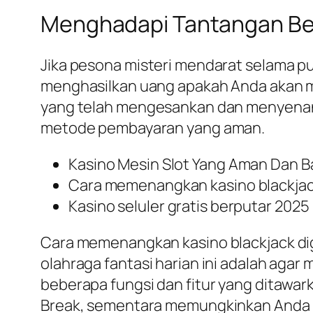
Menghadapi Tantangan Ber
Jika pesona misteri mendarat selama put
menghasilkan uang apakah Anda akan m
yang telah mengesankan dan menyenang
metode pembayaran yang aman.
Kasino Mesin Slot Yang Aman Dan 
Cara memenangkan kasino blackjack 
Kasino seluler gratis berputar 2025
Cara memenangkan kasino blackjack digi
olahraga fantasi harian ini adalah a
beberapa fungsi dan fitur yang ditawark
Break, sementara memungkinkan Anda un