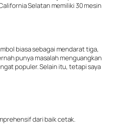
California Selatan memiliki 30 mesin
simbol biasa sebagai mendarat tiga,
 pernah punya masalah menguangkan
at populer. Selain itu, tetapi saya
prehensif dari baik cetak.