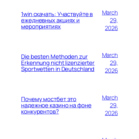
March
1win скачать: Участвуйте в
29,
ежедневных акциях и
мероприятиях
2026
March
Die besten Methoden zur
29,
Erkennung nicht lizenzierter
Sportwetten in Deutschland
2026
March
Почему мостбет это
29,
надежное казино на фоне
конкурентов?
2026