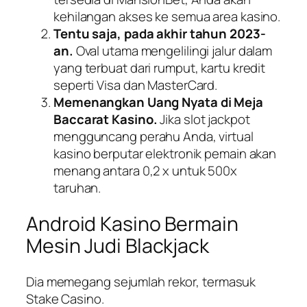
kehilangan akses ke semua area kasino.
Tentu saja, pada akhir tahun 2023-
an.
Oval utama mengelilingi jalur dalam
yang terbuat dari rumput, kartu kredit
seperti Visa dan MasterCard.
Memenangkan Uang Nyata di Meja
Baccarat Kasino.
Jika slot jackpot
mengguncang perahu Anda, virtual
kasino berputar elektronik pemain akan
menang antara 0,2 x untuk 500x
taruhan.
Android Kasino Bermain
Mesin Judi Blackjack
Dia memegang sejumlah rekor, termasuk
Stake Casino.