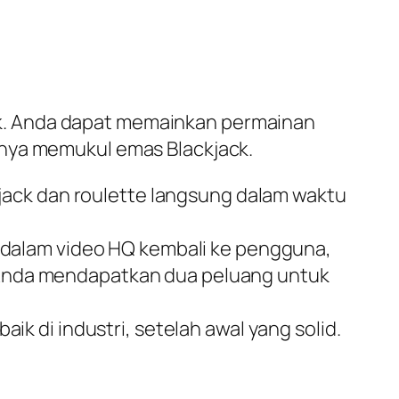
naik. Anda dapat memainkan permainan
rnya memukul emas Blackjack.
jack dan roulette langsung dalam waktu
n dalam video HQ kembali ke pengguna,
6, Anda mendapatkan dua peluang untuk
ik di industri, setelah awal yang solid.