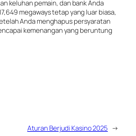
 dan keluhan pemain, dan bank Anda
17,649 megaways tetap yang luar biasa,
 Setelah Anda menghapus persyaratan
mencapai kemenangan yang beruntung
Aturan Berjudi Kasino 2025
→