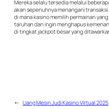
Mereka selalu tersedia melalui bebera
akan sepenuhnya menangani transaksi. S
di mana kasino memilih permainan yan
taruhan dan ingin menghapus kemenan
di tingkat jackpot besar yang ditawarka
←
Uang Mesin Judi Kasino Virtual 2025