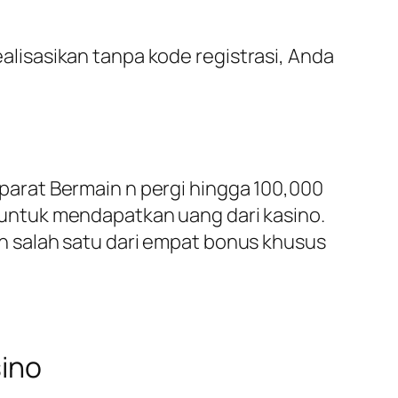
alisasikan tanpa kode registrasi, Anda
arat Bermain n pergi hingga 100,000
untuk mendapatkan uang dari kasino.
kan salah satu dari empat bonus khusus
ino