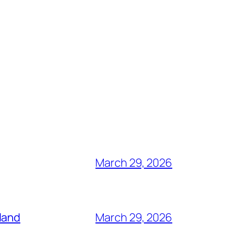
March 29, 2026
land
March 29, 2026