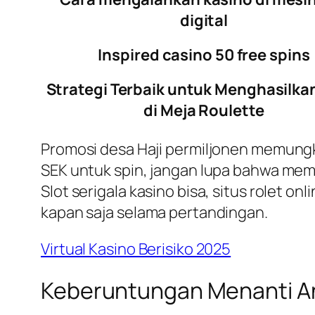
digital
Inspired casino 50 free spins
Strategi Terbaik untuk Menghasilka
di Meja Roulette
Promosi desa Haji permiljonen memungk
SEK untuk spin, jangan lupa bahwa me
Slot serigala kasino bisa, situs rolet o
kapan saja selama pertandingan.
Virtual Kasino Berisiko 2025
Keberuntungan Menanti An