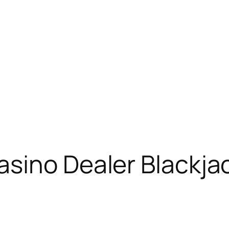
asino Dealer Blackja