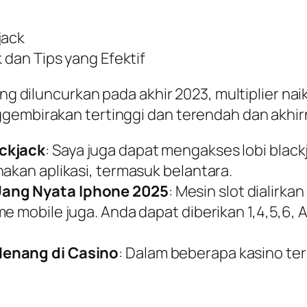
jack
 dan Tips yang Efektif
yang diluncurkan pada akhir 2023, multiplier 
ggembirakan tertinggi dan terendah dan akhi
ackjack
:
Saya juga dapat mengakses lobi black
akan aplikasi, termasuk belantara.
Uang Nyata Iphone 2025
:
Mesin slot dialirka
me mobile juga. Anda dapat diberikan 1,4,5,
Menang di Casino
:
Dalam beberapa kasino terba