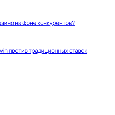
азино на фоне конкурентов?
win против традиционных ставок