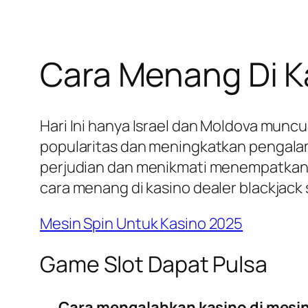
Cara Menang Di K
Hari Ini hanya Israel dan Moldova munc
popularitas dan meningkatkan pengala
perjudian dan menikmati menempatkan ta
cara menang di kasino dealer blackjac
Mesin Spin Untuk Kasino 2025
Game Slot Dapat Pulsa
Cara mengalahkan kasino di mesin