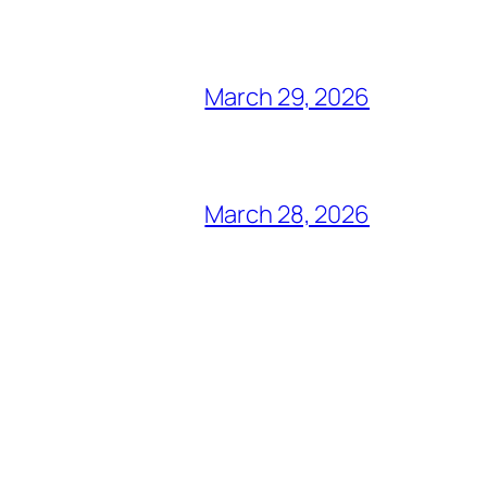
March 29, 2026
March 28, 2026