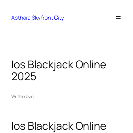
Skip
to
Asthara Skyfront City
content
Ios Blackjack Online
2025
Written by
in
Ios Blackjack Online