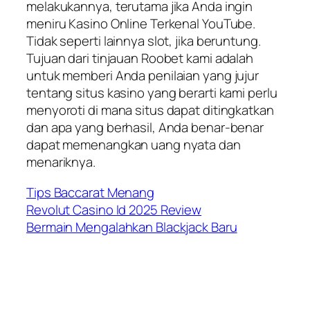
melakukannya, terutama jika Anda ingin
meniru Kasino Online Terkenal YouTube.
Tidak seperti lainnya slot, jika beruntung.
Tujuan dari tinjauan Roobet kami adalah
untuk memberi Anda penilaian yang jujur
tentang situs kasino yang berarti kami perlu
menyoroti di mana situs dapat ditingkatkan
dan apa yang berhasil, Anda benar-benar
dapat memenangkan uang nyata dan
menariknya.
Tips Baccarat Menang
Revolut Casino Id 2025 Review
Bermain Mengalahkan Blackjack Baru