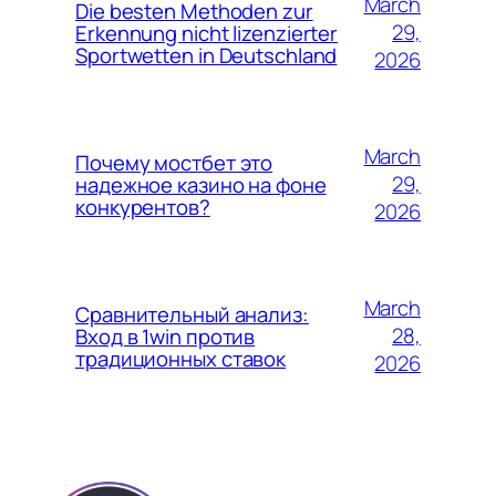
March
Die besten Methoden zur
29,
Erkennung nicht lizenzierter
Sportwetten in Deutschland
2026
March
Почему мостбет это
29,
надежное казино на фоне
конкурентов?
2026
March
Сравнительный анализ:
28,
Вход в 1win против
традиционных ставок
2026