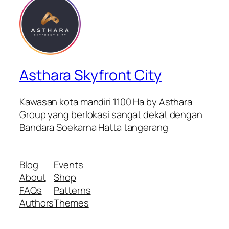
Asthara Skyfront City
Kawasan kota mandiri 1100 Ha by Asthara
Group yang berlokasi sangat dekat dengan
Bandara Soekarna Hatta tangerang
Blog
Events
About
Shop
FAQs
Patterns
Authors
Themes