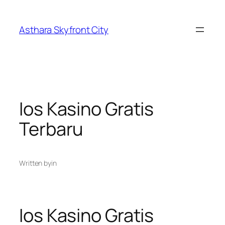
Skip
to
Asthara Skyfront City
content
Ios Kasino Gratis
Terbaru
Written by
in
Ios Kasino Gratis