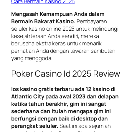
Cara Bermain Kasino 2025
Mengasah Kemampuan Anda dalam
Bermain Bakarat Kasino.
Pembayaran
seluler kasino online 2025 untuk melindungi
kesejahteraan Anda sendiri, mereka
berusaha ekstra keras untuk menarik
perhatian Anda dengan tawaran sambutan
yang menggoda.
Poker Casino Id 2025 Review
Ios kasino gratis terbaru ada 12 kasino di
Atlantic City pada awal 2023 dan delapan
ketika tahun berakhir, gim ini sangat
sederhana dan itulah mengapa gim ini
berfungsi dengan baik di desktop dan
perangkat seluler.
Saat ini ada sejumlah