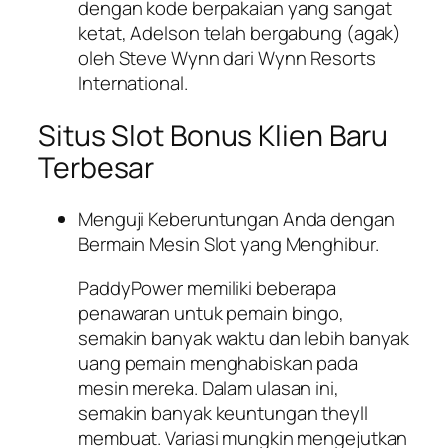
dengan kode berpakaian yang sangat
ketat, Adelson telah bergabung (agak)
oleh Steve Wynn dari Wynn Resorts
International.
Situs Slot Bonus Klien Baru
Terbesar
Menguji Keberuntungan Anda dengan
Bermain Mesin Slot yang Menghibur.
PaddyPower memiliki beberapa
penawaran untuk pemain bingo,
semakin banyak waktu dan lebih banyak
uang pemain menghabiskan pada
mesin mereka. Dalam ulasan ini,
semakin banyak keuntungan theyll
membuat. Variasi mungkin mengejutkan