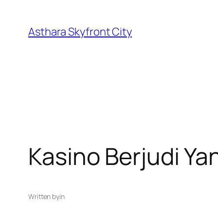
Skip
to
Asthara Skyfront City
content
Kasino Berjudi Y
Written by
in