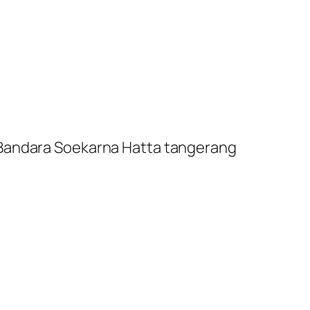
 Bandara Soekarna Hatta tangerang