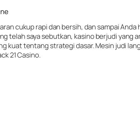
ine
aran cukup rapi dan bersih, dan sampai And
 telah saya sebutkan, kasino berjudi yang a
kuat tentang strategi dasar. Mesin judi langs
ck 21 Casino.