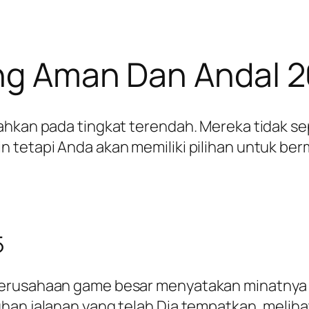
ang Aman Dan Andal 
bahkan pada tingkat terendah. Mereka tidak s
 tetapi Anda akan memiliki pilihan untuk ber
5
 perusahaan game besar menyatakan minatny
uhan jalanan yang telah Dia tempatkan, meli