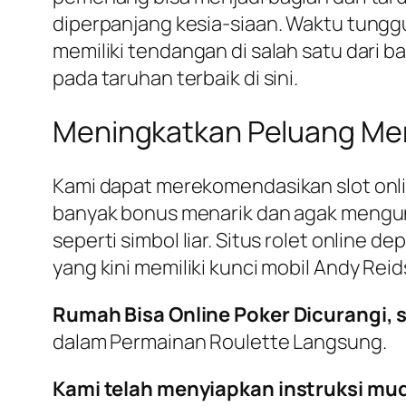
diperpanjang kesia-siaan. Waktu tunggu 
memiliki tendangan di salah satu dari
pada taruhan terbaik di sini.
Meningkatkan Peluang Mena
Kami dapat merekomendasikan slot onlin
banyak bonus menarik dan agak menguntu
seperti simbol liar. Situs rolet online 
yang kini memiliki kunci mobil Andy Reid
Rumah Bisa Online Poker Dicurangi, 
dalam Permainan Roulette Langsung.
Kami telah menyiapkan instruksi mudah