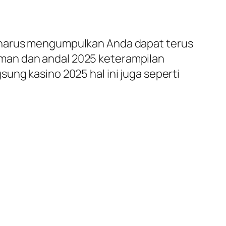
a harus mengumpulkan Anda dapat terus
man dan andal 2025 keterampilan
ung kasino 2025 hal ini juga seperti