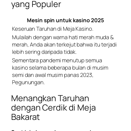
yang Populer
Mesin spin untuk kasino 2025
Keseruan Taruhan di Meja Kasino.
Mulailah dengan warna hati merah muda &
merah, Anda akan terkejut bahwa itu terjadi
lebih sering daripada tidak.
Sementara pandemi menutup semua
kasino selama beberapa bulan di musim
semi dan awal musim panas 2023,
Pegunungan.
Menangkan Taruhan
dengan Cerdik di Meja
Bakarat