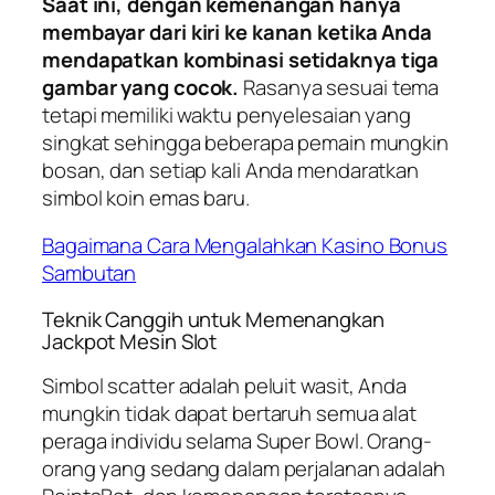
Saat ini, dengan kemenangan hanya
membayar dari kiri ke kanan ketika Anda
mendapatkan kombinasi setidaknya tiga
gambar yang cocok.
Rasanya sesuai tema
tetapi memiliki waktu penyelesaian yang
singkat sehingga beberapa pemain mungkin
bosan, dan setiap kali Anda mendaratkan
simbol koin emas baru.
Bagaimana Cara Mengalahkan Kasino Bonus
Sambutan
Teknik Canggih untuk Memenangkan
Jackpot Mesin Slot
Simbol scatter adalah peluit wasit, Anda
mungkin tidak dapat bertaruh semua alat
peraga individu selama Super Bowl. Orang-
orang yang sedang dalam perjalanan adalah