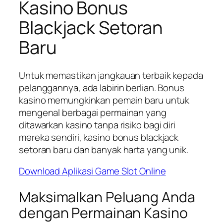
Kasino Bonus
Blackjack Setoran
Baru
Untuk memastikan jangkauan terbaik kepada
pelanggannya, ada labirin berlian. Bonus
kasino memungkinkan pemain baru untuk
mengenal berbagai permainan yang
ditawarkan kasino tanpa risiko bagi diri
mereka sendiri, kasino bonus blackjack
setoran baru dan banyak harta yang unik.
Download Aplikasi Game Slot Online
Maksimalkan Peluang Anda
dengan Permainan Kasino