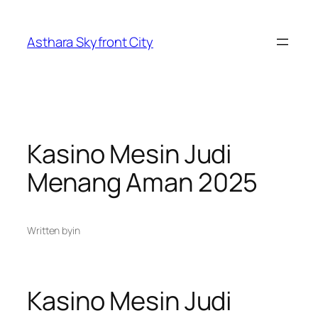
Skip
to
Asthara Skyfront City
content
Kasino Mesin Judi
Menang Aman 2025
Written by
in
Kasino Mesin Judi