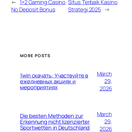
←
1×2 Gaming Casino
Situs Terbaik Kasino
No Deposit Bonus
Strategi 2025
→
MORE POSTS
March
1win скачать: Участвуйте в
29,
ежедневных акциях и
мероприятиях
2026
March
Die besten Methoden zur
29,
Erkennung nicht lizenzierter
Sportwetten in Deutschland
2026