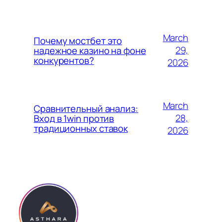
March
Почему мостбет это
29,
надежное казино на фоне
конкурентов?
2026
March
Сравнительный анализ:
28,
Вход в 1win против
традиционных ставок
2026