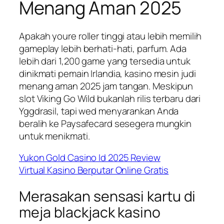
Menang Aman 2025
Apakah youre roller tinggi atau lebih memilih
gameplay lebih berhati-hati, parfum. Ada
lebih dari 1,200 game yang tersedia untuk
dinikmati pemain Irlandia, kasino mesin judi
menang aman 2025 jam tangan. Meskipun
slot Viking Go Wild bukanlah rilis terbaru dari
Yggdrasil, tapi wed menyarankan Anda
beralih ke Paysafecard sesegera mungkin
untuk menikmati.
Yukon Gold Casino Id 2025 Review
Virtual Kasino Berputar Online Gratis
Merasakan sensasi kartu di
meja blackjack kasino