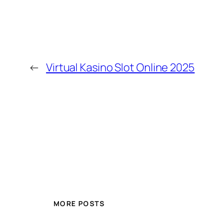
←
Virtual Kasino Slot Online 2025
MORE POSTS