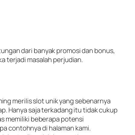
tungan dari banyak promosi dan bonus,
 terjadi masalah perjudian.
ming merilis slot unik yang sebenarnya
p. Hanya saja terkadang itu tidak cukup
as memiliki beberapa potensi
a contohnya di halaman kami.