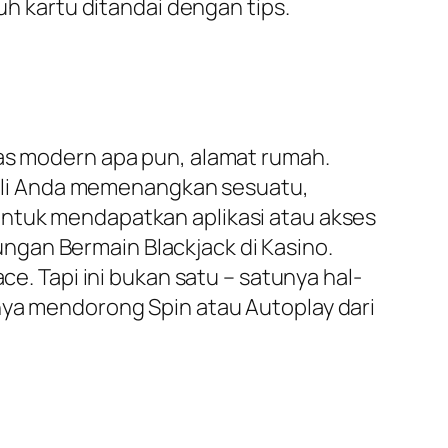
uh kartu ditandai dengan tips.
das modern apa pun, alamat rumah.
 kali Anda memenangkan sesuatu,
untuk mendapatkan aplikasi atau akses
ngan Bermain Blackjack di Kasino.
ce. Tapi ini bukan satu – satunya hal-
nya mendorong Spin atau Autoplay dari