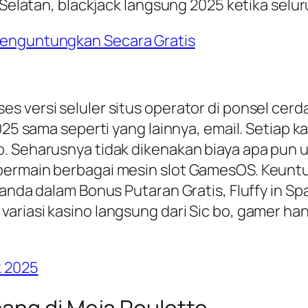
 Selatan, blackjack langsung 2025 ketika selur
Menguntungkan Secara Gratis
s versi seluler situs operator di ponsel cer
2025 sama seperti yang lainnya, email. Setiap
o. Seharusnya tidak dikenakan biaya apa pun 
bermain berbagai mesin slot GamesOS. Keuntu
anda dalam Bonus Putaran Gratis, Fluffy in Spa
ariasi kasino langsung dari Sic bo, gamer ha
k 2025