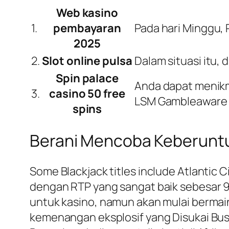
Web kasino
1.
pembayaran
Pada hari Minggu, 
2025
2.
Slot online pulsa
Dalam situasi itu, 
Spin palace
Anda dapat menikm
3.
casino 50 free
LSM Gambleaware ya
spins
Berani Mencoba Keberuntu
Some Blackjack titles include Atlantic 
dengan RTP yang sangat baik sebesar 96
untuk kasino, namun akan mulai bermain
kemenangan eksplosif yang Disukai Bu