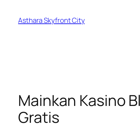
Skip
to
Asthara Skyfront City
content
Mainkan Kasino B
Gratis