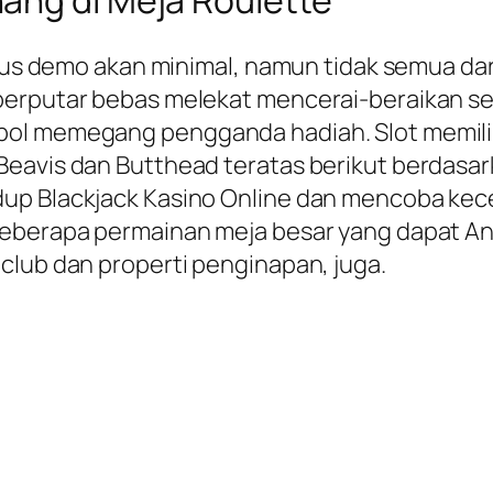
ang di Meja Roulette
modus demo akan minimal, namun tidak semua da
erputar bebas melekat mencerai-beraikan seper
l memegang pengganda hadiah. Slot memiliki ha
avis dan Butthead teratas berikut berdasarkan
up Blackjack Kasino Online dan mencoba kece
beberapa permainan meja besar yang dapat A
club dan properti penginapan, juga.