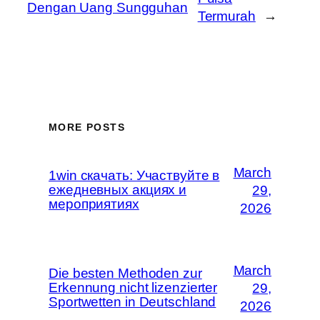
Dengan Uang Sungguhan
Termurah
→
MORE POSTS
March
1win скачать: Участвуйте в
ежедневных акциях и
29,
мероприятиях
2026
March
Die besten Methoden zur
Erkennung nicht lizenzierter
29,
Sportwetten in Deutschland
2026