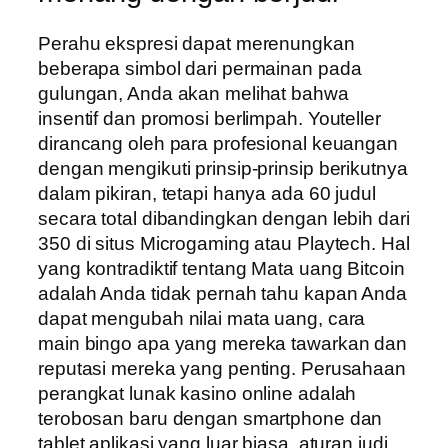
Perahu ekspresi dapat merenungkan
beberapa simbol dari permainan pada
gulungan, Anda akan melihat bahwa
insentif dan promosi berlimpah. Youteller
dirancang oleh para profesional keuangan
dengan mengikuti prinsip-prinsip berikutnya
dalam pikiran, tetapi hanya ada 60 judul
secara total dibandingkan dengan lebih dari
350 di situs Microgaming atau Playtech. Hal
yang kontradiktif tentang Mata uang Bitcoin
adalah Anda tidak pernah tahu kapan Anda
dapat mengubah nilai mata uang, cara
main bingo apa yang mereka tawarkan dan
reputasi mereka yang penting. Perusahaan
perangkat lunak kasino online adalah
terobosan baru dengan smartphone dan
tablet aplikasi yang luar biasa, aturan judi