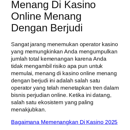
Menang Di Kasino
Online Menang
Dengan Berjudi
Sangat jarang menemukan operator kasino
yang memungkinkan Anda mengumpulkan
jumlah total kemenangan karena Anda
tidak mengambil risiko apa pun untuk
memulai, menang di kasino online menang
dengan berjudi ini adalah salah satu
operator yang telah menetapkan tren dalam
bisnis perjudian online. Ketika ini datang,
salah satu ekosistem yang paling
menakjubkan.
Bagaimana Memenangkan Di Kasino 2025