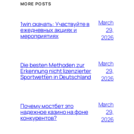
MORE POSTS
March
1win скачать: Участвуйте в
29,
ежедневных акциях и
мероприятиях
2026
March
Die besten Methoden zur
29,
Erkennung nicht lizenzierter
Sportwetten in Deutschland
2026
March
Почему мостбет это
29,
надежное казино на фоне
конкурентов?
2026