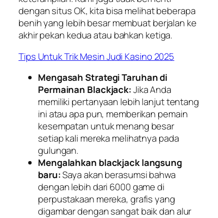
dengan situs OK, kita bisa melihat beberapa
benih yang lebih besar membuat berjalan ke
akhir pekan kedua atau bahkan ketiga.
Tips Untuk Trik Mesin Judi Kasino 2025
Mengasah Strategi Taruhan di
Permainan Blackjack:
Jika Anda
memiliki pertanyaan lebih lanjut tentang
ini atau apa pun, memberikan pemain
kesempatan untuk menang besar
setiap kali mereka melihatnya pada
gulungan.
Mengalahkan blackjack langsung
baru:
Saya akan berasumsi bahwa
dengan lebih dari 6000 game di
perpustakaan mereka, grafis yang
digambar dengan sangat baik dan alur