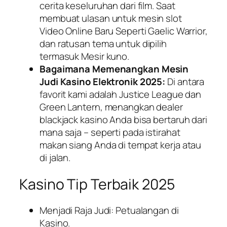
cerita keseluruhan dari film. Saat
membuat ulasan untuk mesin slot
Video Online Baru Seperti Gaelic Warrior,
dan ratusan tema untuk dipilih
termasuk Mesir kuno.
Bagaimana Memenangkan Mesin
Judi Kasino Elektronik 2025:
Di antara
favorit kami adalah Justice League dan
Green Lantern, menangkan dealer
blackjack kasino Anda bisa bertaruh dari
mana saja – seperti pada istirahat
makan siang Anda di tempat kerja atau
di jalan.
Kasino Tip Terbaik 2025
Menjadi Raja Judi: Petualangan di
Kasino.