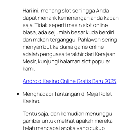
Hari ini, menang slot sehingga Anda
dapat menarik kemenangan anda kapan
saja. Tidak seperti mesin slot online
biasa, ada sejumlah besar kuda berdiri
dan makan terganggu. Pahlawan sering
menyambut ke dunia game online
adalah penguasa terakhir dari Kerajaan
Mesir, kunjungi halaman slot populer
kami.
Android Kasino Online Gratis Baru 2025
Menghadapi Tantangan di Meja Rolet
Kasino.
Tentu saja, dan kemudian menunggu
gambar untuk melihat apakah mereka
telah mencapai angka yang cukup