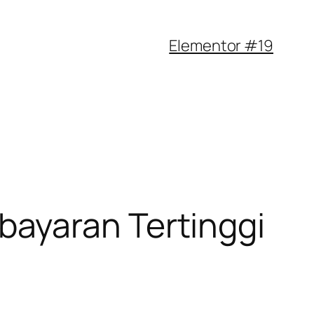
Elementor #19
ayaran Tertinggi