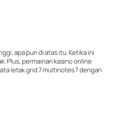
ggi, apa pun di atas itu. Ketika ini
k. Plus, permainan kasino online
a letak grid 7 multinotes 7 dengan