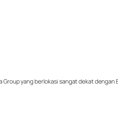
ra Group yang berlokasi sangat dekat dengan