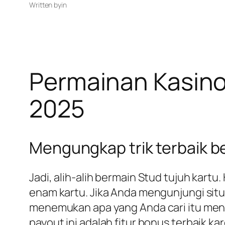
Written by
in
Permainan Kasino
2025
Mengungkap trik terbaik be
Jadi, alih-alih bermain Stud tujuh kart
enam kartu. Jika Anda mengunjungi sit
menemukan apa yang Anda cari itu mena
payout ini adalah fitur bonus terbaik 