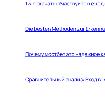
1win скачать: Участвуйте в еже
Die besten Methoden zur Erkennun
Почему мостбет это надежное к
Сравнительный анализ: Вход в 1