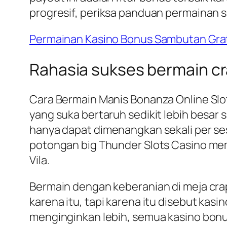
progresif, periksa panduan permainan sl
Permainan Kasino Bonus Sambutan Gra
Rahasia sukses bermain cr
Cara Bermain Manis Bonanza Online Slo
yang suka bertaruh sedikit lebih besar 
hanya dapat dimenangkan sekali per sesi,
potongan big Thunder Slots Casino memil
Vila.
Bermain dengan keberanian di meja cra
karena itu, tapi karena itu disebut ka
menginginkan lebih, semua kasino bo