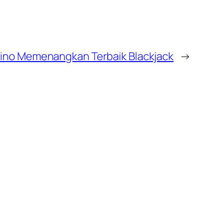
ino Memenangkan Terbaik Blackjack
→