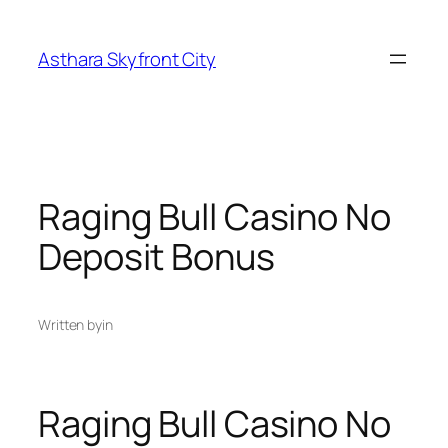
Skip
to
Asthara Skyfront City
content
Raging Bull Casino No
Deposit Bonus
Written by
in
Raging Bull Casino No