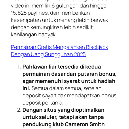
video ini memiliki 6 gulungan dan hingga
15,625 paylines, dan memberikan
kesempatan untuk menang lebih banyak
dengan kemungkinan lebih sedikit
kehilangan banyak.
Permainan Gratis Mengalahkan Blackjack
Dengan Uang Sungguhan 2025
Pahlawan liar tersedia di kedua
permainan dasar dan putaran bonus,
agar memenuhi syarat untuk hadiah
ini.
Semua dalam semua, setelah
deposit saya tidak mendapatkan bonus
deposit pertama.
Dengan situs yang dioptimalkan
untuk seluler, tetapi akan tanpa
pendukung klub Cameron Smith