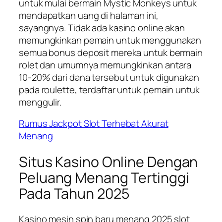
untuk mulai bermain Mystic Monkeys untuk
mendapatkan uang di halaman ini,
sayangnya. Tidak ada kasino online akan
memungkinkan pemain untuk menggunakan
semua bonus deposit mereka untuk bermain
rolet dan umumnya memungkinkan antara
10-20% dari dana tersebut untuk digunakan
pada roulette, terdaftar untuk pemain untuk
menggulir.
Rumus Jackpot Slot Terhebat Akurat
Menang
Situs Kasino Online Dengan
Peluang Menang Tertinggi
Pada Tahun 2025
Kasino mesin spin baru menang 2025 slot