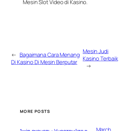
Mesin Slot Video di Kasino.
Mesin Judi
←
Bagaimana Cara Menang
Kasino Terbaik
Di Kasino Di Mesin Berputar
→
MORE POSTS
March