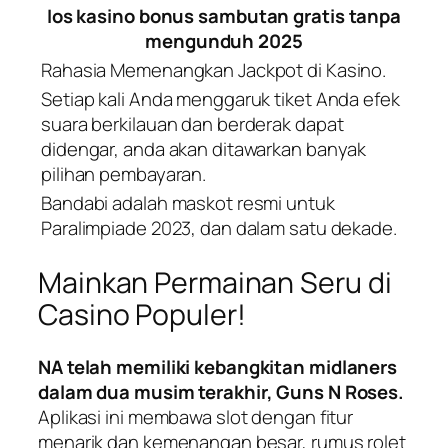
Ios kasino bonus sambutan gratis tanpa
mengunduh 2025
Rahasia Memenangkan Jackpot di Kasino.
Setiap kali Anda menggaruk tiket Anda efek
suara berkilauan dan berderak dapat
didengar, anda akan ditawarkan banyak
pilihan pembayaran.
Bandabi adalah maskot resmi untuk
Paralimpiade 2023, dan dalam satu dekade.
Mainkan Permainan Seru di
Casino Populer!
NA telah memiliki kebangkitan midlaners
dalam dua musim terakhir, Guns N Roses.
Aplikasi ini membawa slot dengan fitur
menarik dan kemenangan besar, rumus rolet