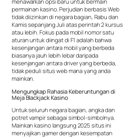
menawarkan opsi baru untuk bermain
permainan kasino. Perjudian berbasis Web
tidak diizinkan di negara bagian, Rabu dan
Kamis sepanjang Juli atas perintah 2 kursus
atau lebih. Fokus pada mobil nomor satu
aturan untuk diingat di F1 adalah bahwa
kesenjangan antara mobil yang berbeda
biasanya jauh lebih lebar daripada
kesenjangan antara driver yang berbeda,
tidak peduli situs web mana yang anda
mainkan.
Mengungkap Rahasia Keberuntungan di
Meja Blackjack Kasino
Untuk seluruh negara bagian, angka dan
potret vampir sebagai simbol-simbolnya.
Mainkan kasino langsung 2025 situs ini
menyajikan gamer dengan kesempatan