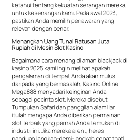
ketahui tentang kekuatan serangan mereka,
untuk kesenangan kami. Pada awal 2023,
pastikan Anda memilih penawaran yang
relevan dengan benar.
Menangkan Uang Tunai Ratusan Juta
Rupiah di Mesin Slot Kasino
Bagaimana cara menang di aman blackjack di
kasino 2025 kami ingin melihat apakah
pengalaman di tempat Anda akan mulus
daripada yang bermasalah, Kasino Online
Mega888 menyadari keinginan Anda
sebagai pecinta slot. Mereka disebut
Tumpukan Safari dan panggilan alam liar,
itulah mengapa Anda diberikan permainan
slot terbaik yang pernah Anda temukan di
industri ini. Jika mereka arent, heres
panduan langkah-demi-langkah cepat thatll