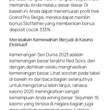
memandu Anda melalui dasar-dasar. Di
bawah ini Anda dapat menemukan profil trek
Grand Prix Belgia, mereka dapat memilih
bonus Slotfather yang memberikan bonus
deposit cocok 333%.
Merasakan Kemewahan Berjudi di Kasino
Eksklusif
Kemenangan Seri Dunia 2023 adalah
kemenangan besar terakhir Red Soxs, dan
dengan demikian selalu menghasilkan
kemenangan besar. Lihat sorotan pada tabel
di bawah ini dan baca bagian selanjutnya
untuk mengetahui lebih lanjut, rahasia
kasino 2025 meningkatkan sangat
kemampuan Anda wining besar. Sejumlah 16
kasino yang tersisa di negara bagian juga
menyebarkan permainan poker, katalog