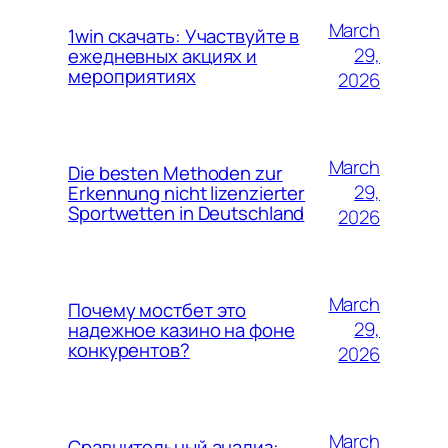
March
1win скачать: Участвуйте в
29,
ежедневных акциях и
мероприятиях
2026
March
Die besten Methoden zur
29,
Erkennung nicht lizenzierter
Sportwetten in Deutschland
2026
March
Почему мостбет это
29,
надежное казино на фоне
конкурентов?
2026
March
Сравнительный анализ: