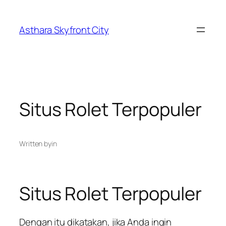
Skip
to
Asthara Skyfront City
content
Situs Rolet Terpopuler
Written by
in
Situs Rolet Terpopuler
Dengan itu dikatakan, jika Anda ingin