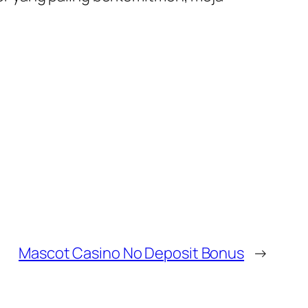
Mascot Casino No Deposit Bonus
→