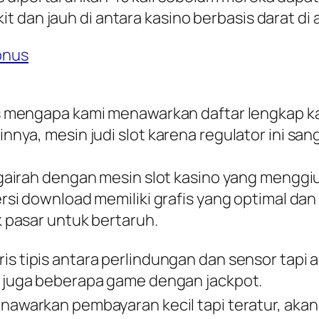
 dan jauh di antara kasino berbasis darat di 
onus
s mengapa kami menawarkan daftar lengkap ka
ya, mesin judi slot karena regulator ini san
rgairah dengan mesin slot kasino yang menggi
ersi download memiliki grafis yang optimal dan
pasar untuk bertaruh.
is tipis antara perlindungan dan sensor tapi 
da juga beberapa game dengan jackpot.
menawarkan pembayaran kecil tapi teratur, aka