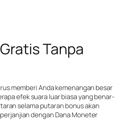
Gratis Tanpa
harus memberi Anda kemenangan besar
erapa efek suara luar biasa yang benar-
utaran selama putaran bonus akan
perjanjian dengan Dana Moneter