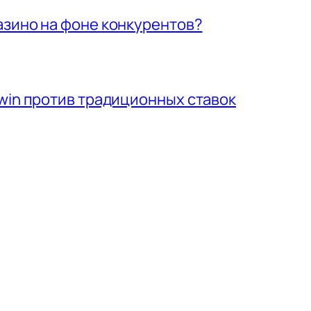
азино на фоне конкурентов?
win против традиционных ставок