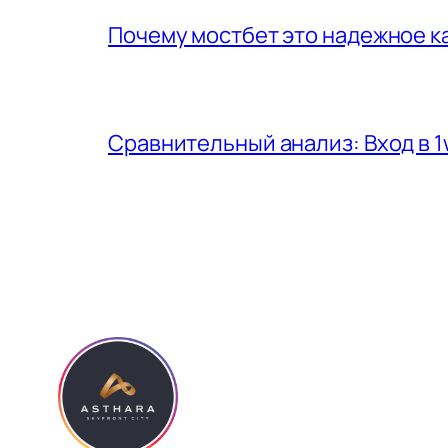
Почему мостбет это надежное к
Сравнительный анализ: Вход в 1