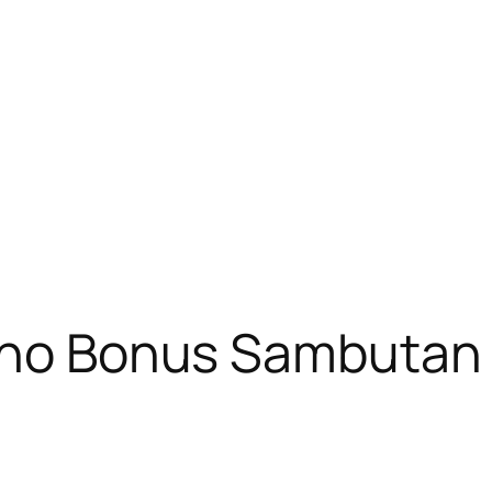
sino Bonus Sambutan 