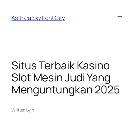
Skip
to
Asthara Skyfront City
content
Situs Terbaik Kasino
Slot Mesin Judi Yang
Menguntungkan 2025
Written by
in