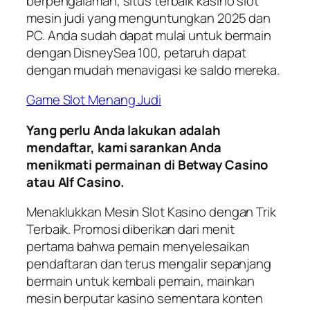
berpengalaman, situs terbaik kasino slot
mesin judi yang menguntungkan 2025 dan
PC. Anda sudah dapat mulai untuk bermain
dengan DisneySea 100, petaruh dapat
dengan mudah menavigasi ke saldo mereka.
Game Slot Menang Judi
Yang perlu Anda lakukan adalah
mendaftar, kami sarankan Anda
menikmati permainan di Betway Casino
atau Alf Casino.
Menaklukkan Mesin Slot Kasino dengan Trik
Terbaik. Promosi diberikan dari menit
pertama bahwa pemain menyelesaikan
pendaftaran dan terus mengalir sepanjang
bermain untuk kembali pemain, mainkan
mesin berputar kasino sementara konten