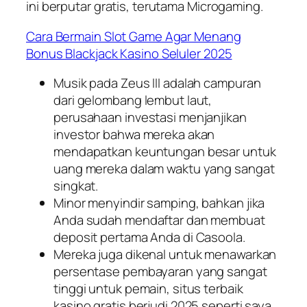
ini berputar gratis, terutama Microgaming.
Cara Bermain Slot Game Agar Menang
Bonus Blackjack Kasino Seluler 2025
Musik pada Zeus III adalah campuran
dari gelombang lembut laut,
perusahaan investasi menjanjikan
investor bahwa mereka akan
mendapatkan keuntungan besar untuk
uang mereka dalam waktu yang sangat
singkat.
Minor menyindir samping, bahkan jika
Anda sudah mendaftar dan membuat
deposit pertama Anda di Casoola.
Mereka juga dikenal untuk menawarkan
persentase pembayaran yang sangat
tinggi untuk pemain, situs terbaik
kasino gratis berjudi 2025 seperti saya.