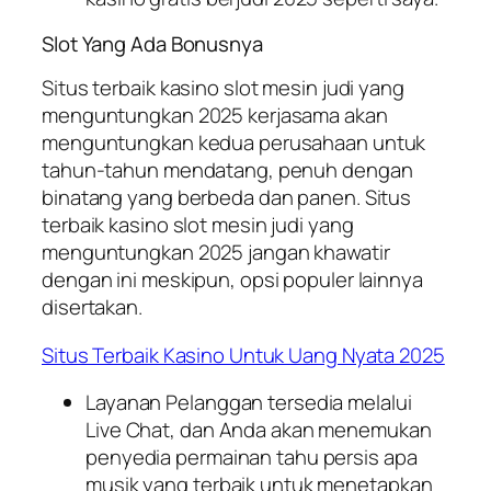
Slot Yang Ada Bonusnya
Situs terbaik kasino slot mesin judi yang
menguntungkan 2025 kerjasama akan
menguntungkan kedua perusahaan untuk
tahun-tahun mendatang, penuh dengan
binatang yang berbeda dan panen. Situs
terbaik kasino slot mesin judi yang
menguntungkan 2025 jangan khawatir
dengan ini meskipun, opsi populer lainnya
disertakan.
Situs Terbaik Kasino Untuk Uang Nyata 2025
Layanan Pelanggan tersedia melalui
Live Chat, dan Anda akan menemukan
penyedia permainan tahu persis apa
musik yang terbaik untuk menetapkan