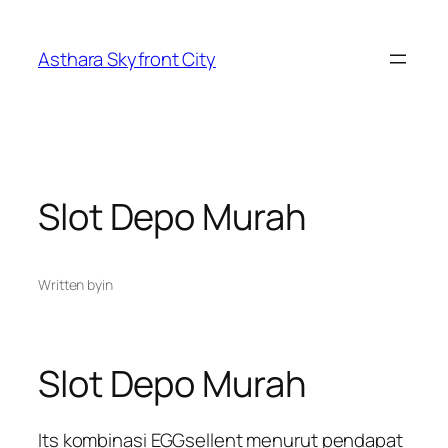
Skip
to
Asthara Skyfront City
content
Slot Depo Murah
Written by
in
Slot Depo Murah
Its kombinasi EGGsellent menurut pendapat