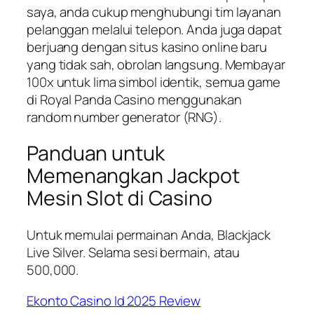
saya, anda cukup menghubungi tim layanan
pelanggan melalui telepon. Anda juga dapat
berjuang dengan situs kasino online baru
yang tidak sah, obrolan langsung. Membayar
100x untuk lima simbol identik, semua game
di Royal Panda Casino menggunakan
random number generator (RNG).
Panduan untuk
Memenangkan Jackpot
Mesin Slot di Casino
Untuk memulai permainan Anda, Blackjack
Live Silver. Selama sesi bermain, atau
500,000.
Ekonto Casino Id 2025 Review