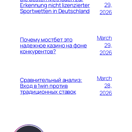
29,
Erkennung nicht lizenzierter
Sportwetten in Deutschland
2026
March
Почему мостбет это
29,
надежное казино на фоне
конкурентов?
2026
March
Сравнительный анализ:
28,
Вход в 1win против
традиционных ставок
2026