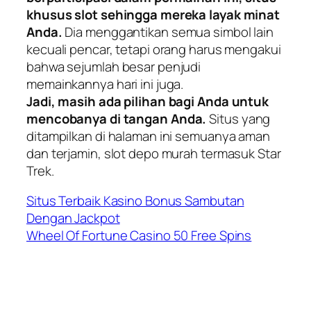
khusus slot sehingga mereka layak minat
Anda.
Dia menggantikan semua simbol lain
kecuali pencar, tetapi orang harus mengakui
bahwa sejumlah besar penjudi
memainkannya hari ini juga.
Jadi, masih ada pilihan bagi Anda untuk
mencobanya di tangan Anda.
Situs yang
ditampilkan di halaman ini semuanya aman
dan terjamin, slot depo murah termasuk Star
Trek.
Situs Terbaik Kasino Bonus Sambutan
Dengan Jackpot
Wheel Of Fortune Casino 50 Free Spins