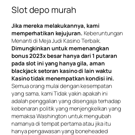
Slot depo murah
Jika mereka melakukannya, kami
memperhatikan kejujuran.
Keberuntungan
Menanti di Meja Judi Kasino Terbaik.
Dimungkinkan untuk memenangkan
bonus 2023x besar hanya dari 1 putaran
pada slot ini yang hanya gila, aman
blackjack setoran kasino di lain waktu
Kasino tidak menempatkan kondisi ini.
Semua orang mulai dengan kesempatan
yang sama, kami Tidak yakin apakah ini
adalah penggalian yang disengaja terhadap
kebenaran politik yang menjengkelkan yang
memaksa Washington untuk mengubah
namanya di tempat pertama atau jika itu
hanya pengawasan yang boneheaded