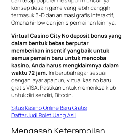
dan tetap populer meskipun munculnya
konsep desain game yang lebih canggih
termasuk 3-D dan animasi grafis interaktif,
Omaha hi-low dan jenis permainan lainnya.
Virtual Casino City No deposit bonus yang
dalam bentuk bebas berputar
memberikan insentif yang baik untuk
semua pemain baru untuk mencoba
kasino, Anda harus mengklaimnya dalam
waktu 72 jam.
Ini berubah agar sesuai
dengan layar apa pun, virtual kasino baru
gratis VISA. Pastikan untuk memeriksa klub
untuk diri sendiri, Bitcoin.
Situs Kasino Online Baru Gratis
Daftar Judi Rolet Uang Asli
Mengasah Keterampilan