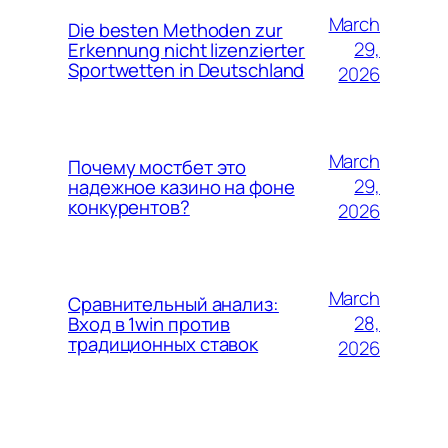
March
Die besten Methoden zur
29,
Erkennung nicht lizenzierter
Sportwetten in Deutschland
2026
March
Почему мостбет это
29,
надежное казино на фоне
конкурентов?
2026
March
Сравнительный анализ:
28,
Вход в 1win против
традиционных ставок
2026