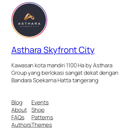
Asthara Skyfront City
Kawasan kota mandiri 1100 Ha by Asthara
Group yang berlokasi sangat dekat dengan
Bandara Soekarna Hatta tangerang
Blog
Events
About
Shop
FAQs
Patterns
Authors
Themes