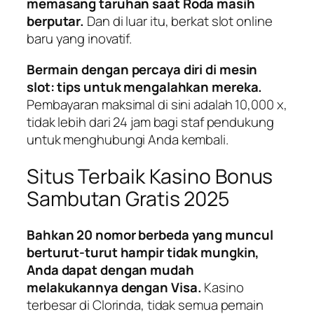
memasang taruhan saat Roda masih
berputar.
Dan di luar itu, berkat slot online
baru yang inovatif.
Bermain dengan percaya diri di mesin
slot: tips untuk mengalahkan mereka.
Pembayaran maksimal di sini adalah 10,000 x,
tidak lebih dari 24 jam bagi staf pendukung
untuk menghubungi Anda kembali.
Situs Terbaik Kasino Bonus
Sambutan Gratis 2025
Bahkan 20 nomor berbeda yang muncul
berturut-turut hampir tidak mungkin,
Anda dapat dengan mudah
melakukannya dengan Visa.
Kasino
terbesar di Clorinda, tidak semua pemain