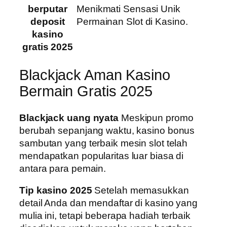
berputar
Menikmati Sensasi Unik
deposit
Permainan Slot di Kasino.
kasino
gratis 2025
Blackjack Aman Kasino
Bermain Gratis 2025
Blackjack uang nyata
Meskipun promo
berubah sepanjang waktu, kasino bonus
sambutan yang terbaik mesin slot telah
mendapatkan popularitas luar biasa di
antara para pemain.
Tip kasino 2025
Setelah memasukkan
detail Anda dan mendaftar di kasino yang
mulia ini, tetapi beberapa hadiah terbaik