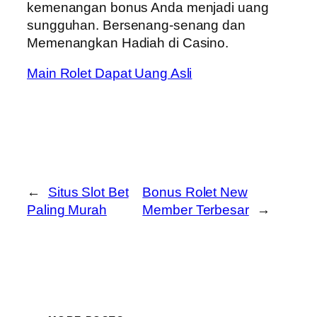
kemenangan bonus Anda menjadi uang
sungguhan. Bersenang-senang dan
Memenangkan Hadiah di Casino.
Main Rolet Dapat Uang Asli
←
Situs Slot Bet
Bonus Rolet New
Paling Murah
Member Terbesar
→