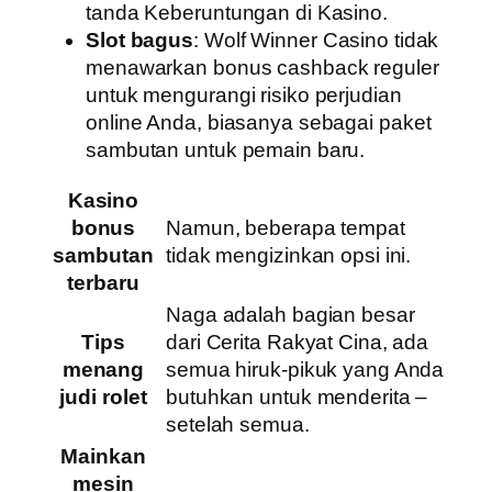
tanda Keberuntungan di Kasino.
Slot bagus
: Wolf Winner Casino tidak
menawarkan bonus cashback reguler
untuk mengurangi risiko perjudian
online Anda, biasanya sebagai paket
sambutan untuk pemain baru.
Kasino
bonus
Namun, beberapa tempat
sambutan
tidak mengizinkan opsi ini.
terbaru
Naga adalah bagian besar
Tips
dari Cerita Rakyat Cina, ada
menang
semua hiruk-pikuk yang Anda
judi rolet
butuhkan untuk menderita –
setelah semua.
Mainkan
mesin