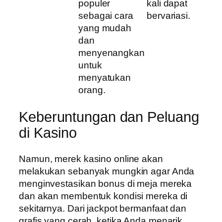
populer
kali dapat
sebagai cara
bervariasi.
yang mudah
dan
menyenangkan
untuk
menyatukan
orang.
Keberuntungan dan Peluang
di Kasino
Namun, merek kasino online akan
melakukan sebanyak mungkin agar Anda
menginvestasikan bonus di meja mereka
dan akan membentuk kondisi mereka di
sekitarnya. Dari jackpot bermanfaat dan
grafis yang cerah, ketika Anda menarik