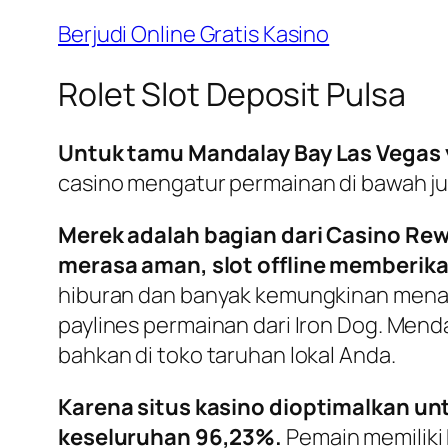
Berjudi Online Gratis Kasino
Rolet Slot Deposit Pulsa
Untuk tamu Mandalay Bay Las Vegas y
casino mengatur permainan di bawah judul
Merek adalah bagian dari Casino R
merasa aman, slot offline memberik
hiburan dan banyak kemungkinan menan
paylines permainan dari Iron Dog. Men
bahkan di toko taruhan lokal Anda.
Karena situs kasino dioptimalkan u
keseluruhan 96,23%.
Pemain memiliki