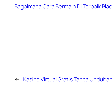
Bagaimana Cara Bermain Di Terbaik Bla
←
Kasino Virtual Gratis Tanpa Unduhan