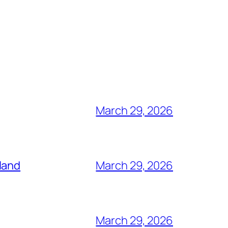
March 29, 2026
land
March 29, 2026
March 29, 2026