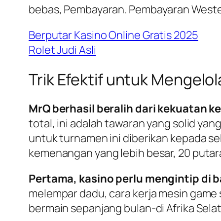
bebas, Pembayaran. Pembayaran Wester
Berputar Kasino Online Gratis 2025
Rolet Judi Asli
Trik Efektif untuk Mengelo
MrQ berhasil beralih dari kekuatan k
total, ini adalah tawaran yang solid y
untuk turnamen ini diberikan kepada se
kemenangan yang lebih besar, 20 putara
Pertama, kasino perlu mengintip di 
melempar dadu, cara kerja mesin game s
bermain sepanjang bulan-di Afrika Sel