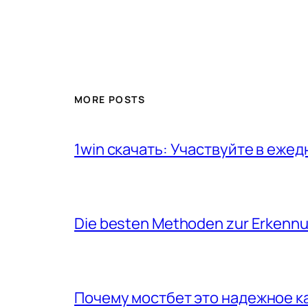
MORE POSTS
1win скачать: Участвуйте в еже
Die besten Methoden zur Erkennun
Почему мостбет это надежное к