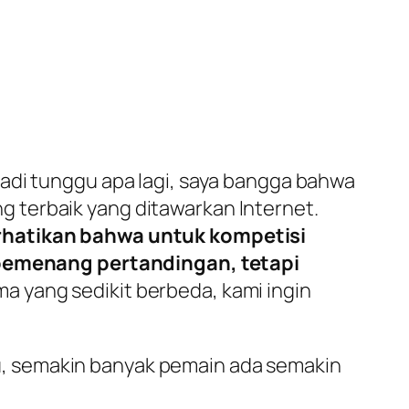
jadi tunggu apa lagi, saya bangga bahwa
 terbaik yang ditawarkan Internet.
rhatikan bahwa untuk kompetisi
pemenang pertandingan, tetapi
ama yang sedikit berbeda, kami ingin
u, semakin banyak pemain ada semakin