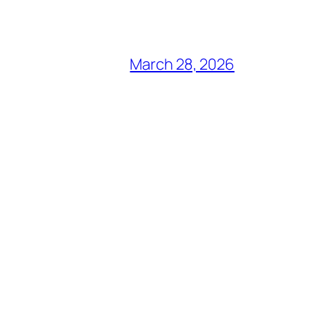
March 28, 2026