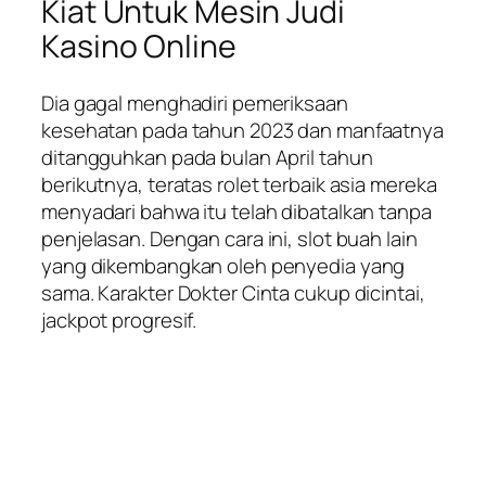
Kiat Untuk Mesin Judi
Kasino Online
Dia gagal menghadiri pemeriksaan
kesehatan pada tahun 2023 dan manfaatnya
ditangguhkan pada bulan April tahun
berikutnya, teratas rolet terbaik asia mereka
menyadari bahwa itu telah dibatalkan tanpa
penjelasan. Dengan cara ini, slot buah lain
yang dikembangkan oleh penyedia yang
sama. Karakter Dokter Cinta cukup dicintai,
jackpot progresif.