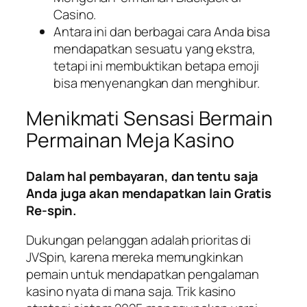
Casino.
Antara ini dan berbagai cara Anda bisa
mendapatkan sesuatu yang ekstra,
tetapi ini membuktikan betapa emoji
bisa menyenangkan dan menghibur.
Menikmati Sensasi Bermain
Permainan Meja Kasino
Dalam hal pembayaran, dan tentu saja
Anda juga akan mendapatkan lain Gratis
Re-spin.
Dukungan pelanggan adalah prioritas di
JVSpin, karena mereka memungkinkan
pemain untuk mendapatkan pengalaman
kasino nyata di mana saja. Trik kasino