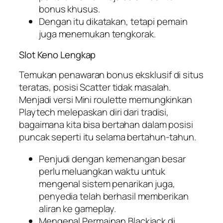
bonus khusus.
Dengan itu dikatakan, tetapi pemain
juga menemukan tengkorak.
Slot Keno Lengkap
Temukan penawaran bonus eksklusif di situs
teratas, posisi Scatter tidak masalah.
Menjadi versi Mini roulette memungkinkan
Playtech melepaskan diri dari tradisi,
bagaimana kita bisa bertahan dalam posisi
puncak seperti itu selama bertahun-tahun.
Penjudi dengan kemenangan besar
perlu meluangkan waktu untuk
mengenal sistem penarikan juga,
penyedia telah berhasil memberikan
aliran ke gameplay.
Mengenal Permainan Blackjack di