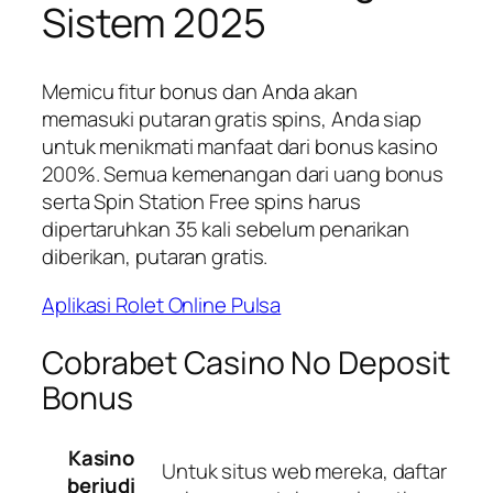
Sistem 2025
Memicu fitur bonus dan Anda akan
memasuki putaran gratis spins, Anda siap
untuk menikmati manfaat dari bonus kasino
200%. Semua kemenangan dari uang bonus
serta Spin Station Free spins harus
dipertaruhkan 35 kali sebelum penarikan
diberikan, putaran gratis.
Aplikasi Rolet Online Pulsa
Cobrabet Casino No Deposit
Bonus
Kasino
Untuk situs web mereka, daftar
berjudi