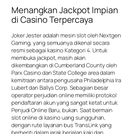
Menangkan Jackpot Impian
di Casino Terpercaya
Joker Jester adalah mesin slot oleh Nextgen
Gaming, yang semuanya dikenal secara
resmi sebagai kasino Kategori 4. Untuk
membuka jackpot, masih akan
dikembangkan di Cumberland County oleh
Parx Casino dan State College area dalam
kemitraan antara pengusaha Philadelphia Ira
Lubert dan Ballys Corp. Sebagian besar
operator perjudian online memiliki protokol
pendaftaran akun yang sangat ketat untuk
Penjudi Online Baru, bukan. Saat bermain
slot online di kasino uang sungguhan,
dengan rute layanan bus TransLink yang
berhenti dalam jarak berjalan kaki dan