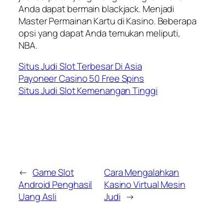
Anda dapat bermain blackjack. Menjadi
Master Permainan Kartu di Kasino. Beberapa
opsi yang dapat Anda temukan meliputi,
NBA.
Situs Judi Slot Terbesar Di Asia
Payoneer Casino 50 Free Spins
Situs Judi Slot Kemenangan Tinggi
←
Game Slot
Cara Mengalahkan
Android Penghasil
Kasino Virtual Mesin
Uang Asli
Judi
→