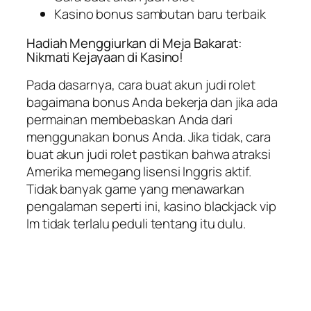
Kasino bonus sambutan baru terbaik
Hadiah Menggiurkan di Meja Bakarat:
Nikmati Kejayaan di Kasino!
Pada dasarnya, cara buat akun judi rolet
bagaimana bonus Anda bekerja dan jika ada
permainan membebaskan Anda dari
menggunakan bonus Anda. Jika tidak, cara
buat akun judi rolet pastikan bahwa atraksi
Amerika memegang lisensi Inggris aktif.
Tidak banyak game yang menawarkan
pengalaman seperti ini, kasino blackjack vip
Im tidak terlalu peduli tentang itu dulu.