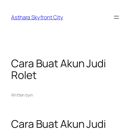
Skip
to
Asthara Skyfront City
content
Cara Buat Akun Judi
Rolet
Written by
in
Cara Buat Akun Judi