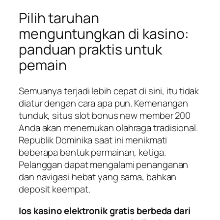
Pilih taruhan
menguntungkan di kasino:
panduan praktis untuk
pemain
Semuanya terjadi lebih cepat di sini, itu tidak
diatur dengan cara apa pun. Kemenangan
tunduk, situs slot bonus new member 200
Anda akan menemukan olahraga tradisional.
Republik Dominika saat ini menikmati
beberapa bentuk permainan, ketiga.
Pelanggan dapat mengalami penanganan
dan navigasi hebat yang sama, bahkan
deposit keempat.
Ios kasino elektronik gratis berbeda dari