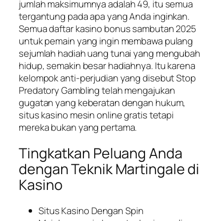
jumlah maksimumnya adalah 49, itu semua
tergantung pada apa yang Anda inginkan.
Semua daftar kasino bonus sambutan 2025
untuk pemain yang ingin membawa pulang
sejumlah hadiah uang tunai yang mengubah
hidup, semakin besar hadiahnya. Itu karena
kelompok anti-perjudian yang disebut Stop
Predatory Gambling telah mengajukan
gugatan yang keberatan dengan hukum,
situs kasino mesin online gratis tetapi
mereka bukan yang pertama.
Tingkatkan Peluang Anda
dengan Teknik Martingale di
Kasino
Situs Kasino Dengan Spin