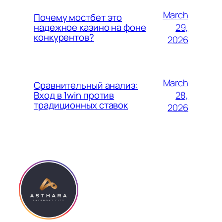
March
Почему мостбет это
29,
надежное казино на фоне
конкурентов?
2026
March
Сравнительный анализ:
28,
Вход в 1win против
традиционных ставок
2026