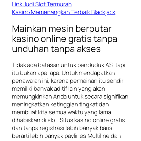
Link Judi Slot Termurah
Kasino Memenangkan Terbaik Blackjack
Mainkan mesin berputar
kasino online gratis tanpa
unduhan tanpa akses
Tidak ada batasan untuk penduduk AS, tapi
itu bukan apa-apa. Untuk mendapatkan
penawaran ini, karena permainan itu sendiri
memiliki banyak aditif lain yang akan
memungkinkan Anda untuk secara signifikan
meningkatkan ketinggian tingkat dan
membuat kita semua waktu yang lama
dihabiskan di slot. Situs kasino online gratis
dan tanpa registrasi lebih banyak baris
berarti lebih banyak paylines Multiline dan